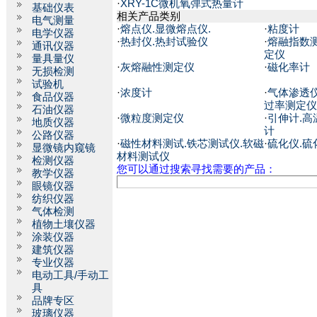
·
XRY-1C微机氧弹式热量计
基础仪表
相关产品类别
电气测量
·
熔点仪.显微熔点仪.
·
粘度计
电学仪器
·
热封仪.热封试验仪
·
熔融指数
通讯仪器
定仪
量具量仪
·
灰熔融性测定仪
·
磁化率计
无损检测
试验机
·
浓度计
·
气体渗透仪
食品仪器
过率测定仪
石油仪器
·
微粒度测定仪
·
引伸计.高
地质仪器
计
公路仪器
·
磁性材料测试.铁芯测试仪.软磁
·
硫化仪.硫
显微镜内窥镜
材料测试仪
检测仪器
您可以通过搜索寻找需要的产品：
教学仪器
眼镜仪器
纺织仪器
气体检测
植物土壤仪器
涂装仪器
建筑仪器
专业仪器
电动工具/手动工
具
品牌专区
玻璃仪器