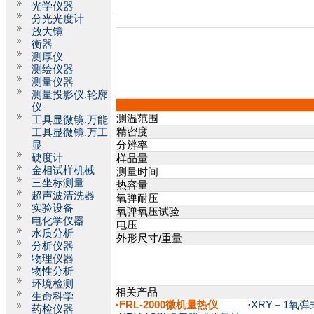
光学仪器
分光光度计
放大镜
衡器
测厚仪
测绘仪器
测量仪器
测量投影仪.轮廓
仪
测温范围
工具显微镜.万能
精密度
工具显微镜.万工
显
分辨率
硬度计
样品量
金相试样机械
测量时间
三坐标测量
热容量
超声波清洗器
氧弹耐压
实验设备
氧弹氧压试验
电化学仪器
电压
水质分析
外形尺寸/重量
分析仪器
物理仪器
物性分析
环境检测
相关产品
生命科学
·FRL-2000微机量热仪
·
XRY－1氧
药检仪器