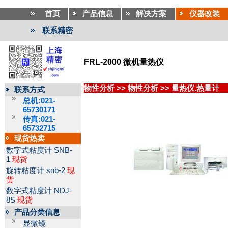
首页
产品信息
解决方案
仪器改装
联系精密
FRL-2000 微机量热仪
物性分析
>>
物性分析
>>
量热仪.热量计
联系方式
总机:021-
65730171
传真:021-
65732715
现货热卖
数字式粘度计
SNB-
1
现货
旋转粘度计
snb-2
现
货
数字式粘度计
NDJ-
8S
现货
产品分类信息
显微镜