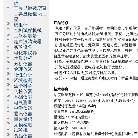
仪
工具显微镜.万能
工具显微镜.万工
显
产品特点
硬度计
·克服了国产仪器一转只能采样一次的弊端，实现单
金相试样机械
·高细分驱动步进电机旋转
,
转速准确、平稳，交流电
三坐标测量
·针对触变性非牛顿液体，仪器的定时功能能保证获
超声波清洗器
·步进电机直接传动，无噪声、变速方便、转速显示
实验设备
·
LCD
液晶带蓝色背光功能，直接显示粘度、转速、
电化学仪器
值显示连续变化。超出测量范围有报警声提示。
水质分析
·计算机全量程线性校正，测量精度为满量程的±
1.0
分析仪器
·开关电源适配器，宽电源输入
,
抗干扰性好。
物理仪器
·可选
RTD
温度探头
,
实时监控样品温度。
物性分析
·选配
RS232
接口
,
通过微型打印机实时打印样品测量
环境检测
生命科学
技术参数
药检仪器
粘度测量范围：
10~10
万
(mPa
•
s/cP),
选配
0
号转子
,
测
基础仪表
速度：
6
转
/
分
,12
转
/
分
,30
转
/
分
,60
转
/
分
(
无齿轮带动
)
电气测量
标配转子数量：
4
根
(1#-4#)
电学仪器
测量精度：±
1.0%(
满量程
)
通讯仪器
重现性：
0.5%(
满量程
)
量具量仪
输入电压：
110V/220V
无损检测
输入频率：
50Hz/60Hz
试验机
可选配件：超低粘度适配器
(0
号转子
),
微型打印机
,
专
食品仪器