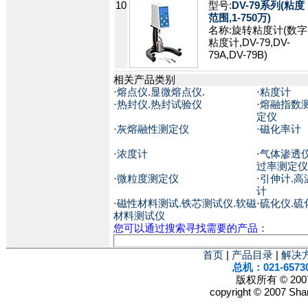
10
型号:
DV-79系列(粘度
范围,1-750万)
名称:旋转粘度计(数字
粘度计,DV-79,DV-
79A,DV-79B)
相关产品类别
·
熔点仪.显微熔点仪.
·
粘度计
·
热封仪.热封试验仪
·
熔融指数
定仪
·
灰熔融性测定仪
·
磁化率计
·
浓度计
·
气体渗透仪
过率测定仪
·
微粒度测定仪
·
引伸计.高
计
·
磁性材料测试.铁芯测试仪.软磁
·
硫化仪.硫
材料测试仪
您可以通过搜索寻找需要的产品：
首页
|
产品目录
|
解决
总机：021-6573
版权所有 © 2
copyright © 2007 Shan