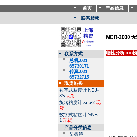
首页
产品信息
联系精密
MDR-2000
物性分析
>>
物
联系方式
总机:021-
65730171
传真:021-
65732715
现货热卖
数字式粘度计
NDJ-
8S
现货
旋转粘度计
snb-2
现
货
数字式粘度计
SNB-
1
现货
产品分类信息
显微镜