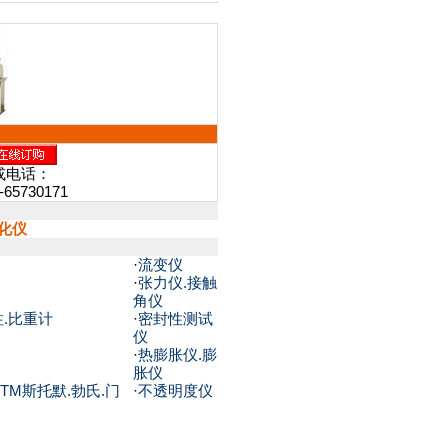
或电话：
-65730171
硫化仪
·
流变仪
·
张力仪.接触
角仪
柱.比重计
·
密封性测试
仪
·
热膨胀仪.膨
胀仪
TM斯托默.勃氏.门
·
不透明度仪