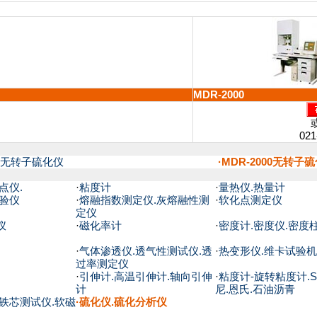
MDR-2000
021
橡胶无转子硫化仪
·MDR-2000无转子
点仪.
·
粘度计
·
量热仪.热量计
试验仪
·
熔融指数测定仪.灰熔融性测
·
软化点测定仪
定仪
仪
·
磁化率计
·
密度计.密度仪.密度
·
气体渗透仪.透气性测试仪.透
·
热变形仪.维卡试验机
过率测定仪
·
引伸计.高温引伸计.轴向引伸
·
粘度计-旋转粘度计.S
计
尼.恩氏.石油沥青
铁芯测试仪.软磁
·
硫化仪.硫化分析仪