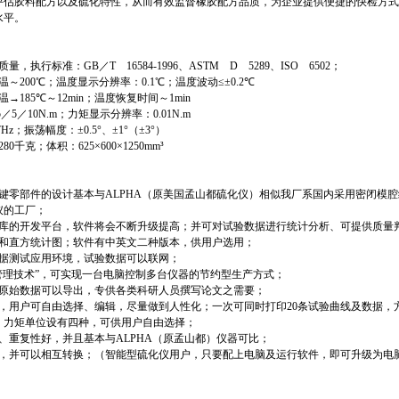
评估胶料配方以及硫化特性，从而有效监督橡胶配方品质，为企业提供便捷的快检方
水平。
质量，执行标准：
GB
／
T
16584-1996
、
ASTM
D
5289
、
ISO
6502
；
温～
200
℃
；温度显示分辨率：
0.1
℃
；温度波动≤±
0.2
℃
温→
185
℃
～
12min
；温度恢复时间～
1min
5
／
5
／
10N.m
；力矩显示分辨率：
0.01N.m
7Hz
；振荡幅度：±
0.5
°、±
1
°（±
3
°）
280
千克；体积：
625
×
600
×
1250mm
³
键零部件的设计基本与
ALPHA
（原美国孟山都硫化仪）相似我厂系国内采用密闭模腔
仪的工厂；
库的开发平台，软件将会不断升级提高；并可对试验数据进行统计分析、可提供质量
和直方统计图；软件有中英文二种版本，供用户选用；
据测试应用环境，试验数据可以联网；
管理技术”，可实现一台电脑控制多台仪器的节约型生产方式；
原始数据可以导出，专供各类科研人员撰写论文之需要；
，用户可自由选择、编辑，尽量做到人性化；一次可同时打印
20
条试验曲线及数据，
；力矩单位设有四种，可供用户自由选择；
、重复性好，并且基本与
ALPHA
（原孟山都）仪器可比；
，并可以相互转换；（智能型硫化仪用户，只要配上电脑及运行软件，即可升级为电