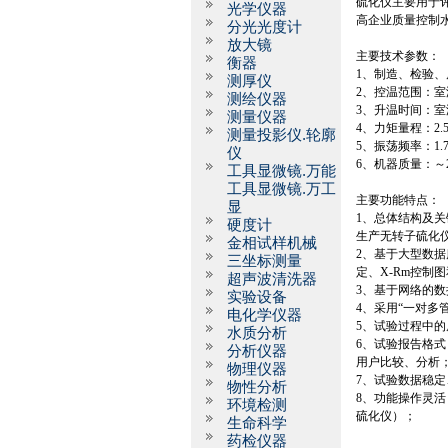
硫化仪主要用于
光学仪器
高企业质量控制
分光光度计
放大镜
主要技术参数：
衡器
1
、制造、检验、
测厚仪
2
、控温范围：室
测绘仪器
3
、升温时间：室
测量仪器
4
、力矩量程：
2.
测量投影仪.轮廓
5
、振荡频率：
1.
仪
6
、机器质量：～
工具显微镜.万能
工具显微镜.万工
主要功能特点：
显
1
、总体结构及关
硬度计
生产无转子硫化
金相试样机械
2
、基于大型数据
三坐标测量
定、
X-Rm
控制图
超声波清洗器
3
、基于网络的数
实验设备
4
、采用“一对多
电化学仪器
5
、试验过程中的
水质分析
6
、试验报告格式
分析仪器
用户比较、分析
物理仪器
7
、试验数据稳定
物性分析
8
、功能操作灵活
环境检测
硫化仪）；
生命科学
药检仪器