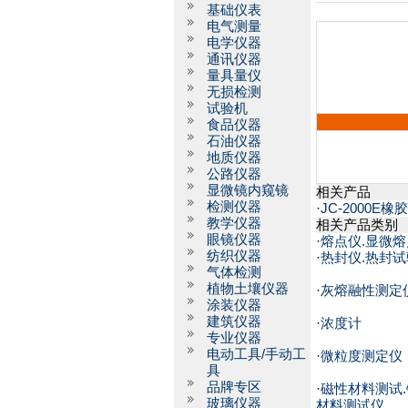
基础仪表
电气测量
电学仪器
通讯仪器
量具量仪
无损检测
试验机
食品仪器
石油仪器
地质仪器
公路仪器
显微镜内窥镜
相关产品
检测仪器
·
JC-2000E
教学仪器
相关产品类别
眼镜仪器
·
熔点仪.显微熔
纺织仪器
·
热封仪.热封
气体检测
植物土壤仪器
·
灰熔融性测定
涂装仪器
建筑仪器
·
浓度计
专业仪器
电动工具/手动工
·
微粒度测定仪
具
品牌专区
·
磁性材料测试.
玻璃仪器
材料测试仪