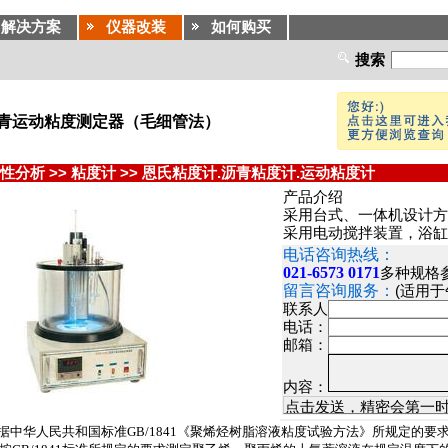
解决方案
仪器改装
如何购买
搜索
E 沥青运动粘度测定器（毛细管法）
性分析
>>
粘度计
>>
恩氏粘度计.沥青粘度计.运动粘度计
产品介绍
采用台式、一体机设计方
采用电动搅拌装置，浴缸
电话咨询热线：
021-6573 0171
多种规格
留言咨询服务：
(适用
联系人
电话：
邮箱：
内容：
据中华人民共和国标准
GB/1841
《聚烯烃树脂溶液粘度试验方法》所规定的要