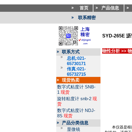
首页
产品信息
联系精密
SYD-265
物性分析
>>
物
联系方式
总机:021-
65730171
传真:021-
65732715
现货热卖
数字式粘度计
SNB-
1
现货
旋转粘度计
snb-2
现
货
数字式粘度计
NDJ-
8S
现货
产品分类信息
本仪器是根
显微镜