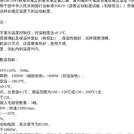
按
GB/1841
标准所规定的要求测定聚乙烯、聚丙烯的十氢萘溶液在规定温度下
用于按中华人民共和国行业标准
T0619
《沥青运动粘度试验（毛细管法）》所
试样在规定温度下的运动粘度。
点：
字显示温度控制仪，控温精度达
±
0.1
℃
。
质玻璃缸及保温外套缸（称双缸），保温性能好，试样观察清晰。
机设计方式，仪器整体性好，使用方便。
置，浴缸内的温度均匀。
数及指标：
20V±10%
，
50Hz
。
两档，
1000W
（辅助加热）
+600W
（控温加热）。
室温～
180.0
℃
。
±
0.1
℃
。
式，分度值
0.1
℃
，测温范围为
100
～
150
℃
或
150
～
200
℃
1
支。
于
23L
。
插入毛细管数量：
3
根。
6W
；转速
1200r/min
。
℃
～
+
35
℃
。
5%
。
业铂电阻，其分度号为
Pt100
。
于
1800W
。