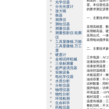
制造的，适用于
光学仪器
度。本仪器也适
分光光度计
的要求测定沥青
放大镜
衡器
一、主要技术特
测厚仪
测绘仪器
采用高精度、数
测量仪器
采用耐高温、硬
测量投影仪.轮廓
采用台式、一体
仪
采用电动搅拌装
工具显微镜.万能
工具显微镜.万工
二、主要技术参
显
硬度计
工作电源：
AC2
金相试样机械
浴液加热功率：
三坐标测量
浴液使用温度：
超声波清洗器
油浴控温精度：
实验设备
水银温度计：棒
电化学仪器
油浴容量：不小
水质分析
试样数量：同时
分析仪器
搅拌电机：功率
物理仪器
环境温度：
-10
物性分析
相对湿度：＜
8
环境检测
温度传感器：工
生命科学
整机功耗：不大
药检仪器