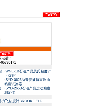
、
或电话：
-65730171
粘
·
WNE-1B石油产品恩氏粘度计
（双管）
·
SYD-0623沥青赛波特重质油
粘度试验器
动
·
SYD-265B石油产品运动粘度
测定仪
博力飞粘度计BROOKFIELD