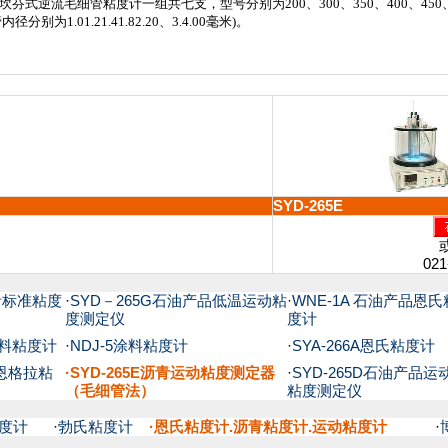
坎芬式逆流毛细管粘度计一组共七支，型号分别为
200
、
300
、
350
、
400
、
450
管内径分别为
1.01.21
.41.82.20
、
3.
4
.00
毫米
)
。
SYD-265E
021
沥青标准粘度
·
SYD－265G石油产品低温运动粘
·
WNE-1A 石油产品恩氏
度测定仪
度计
”涂料粘度计
·
NDJ-5涂料粘度计
·
SYA-266A恩氏粘度计
青恩格拉粘
·SYD-265E沥青运动粘度测定器
·
SYD-265D石油产品运
（毛细管法）
粘度测定仪
粘度计
·
勃氏粘度计
·
恩氏粘度计.沥青粘度计.运动粘度计
·