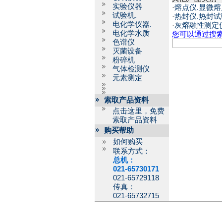
实验仪器
·
熔点仪.显微熔
试验机.
·
热封仪.热封
电化学仪器.
·
灰熔融性测定
电化学水质
您可以通过搜
色谱仪
灭菌设备
粉碎机
气体检测仪
元素测定
索取产品资料
点击这里，免费
索取产品资料
购买帮助
如何购买
联系方式：
总机：
021-65730171
021-65729118
传真：
021-65732715