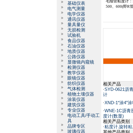
毛细管粘度计：
基础仪表
500
、
600(
即
R
电气测量
电学仪器
通讯仪器
量具量仪
无损检测
试验机
食品仪器
石油仪器
地质仪器
公路仪器
显微镜内窥镜
检测仪器
教学仪器
眼镜仪器
纺织仪器
相关产品
气体检测
·
SYD-0621
植物土壤仪器
计
涂装仪器
·
XND-1“涂4
建筑仪器
专业仪器
·
WNE-1C沥
电动工具/手动工
度计(数显)
具
相关产品类别
品牌专区
·
粘度计.旋转
玻璃仪器
其他产品类别