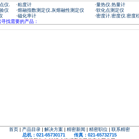
点仪.
·
粘度计
·
量热仪.热量计
试验仪
·
熔融指数测定仪.灰熔融性测定仪
·
软化点测定仪
仪
·
磁化率计
·
密度计.密度仪.密度
索寻找需要的产品：
首页
|
产品目录
|
解决方案
|
精密新闻
|
精密职位
|
联系精密
总机：021-65730171 传真：021-65732715