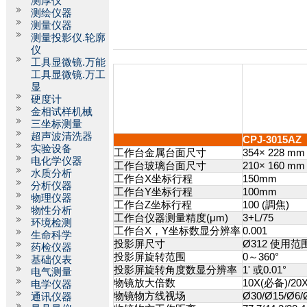
测厚仪
测绘仪器
测量仪器
测量投影仪.轮廓
仪
工具显微镜.万能
工具显微镜.万工
显
硬度计
金相试样机械
三坐标测量
超声波清洗器
CPJ-3015AZ
实验设备
工作台金属台面尺寸
354× 228 mm
电化学仪器
工作台玻璃台面尺寸
210× 160 mm
水质分析
工作台X坐标行程
150mm
分析仪器
工作台Y坐标行程
100mm
物理仪器
工作台Z坐标行程
100 (調焦)
物性分析
工作台仪器测量精度(μm)
3+L/75
环境检测
工作台X，Y坐标数显分辨率
0.001
生命科学
投影屏尺寸
Ø312 使用
药检仪器
投影屏旋转范围
0～360°
基础仪表
投影屏旋转角度数显分辨率
1' 或0.01°
电气测量
物镜放大倍数
10X(必备)/20X
电学仪器
物镜物方线视场
Ø30/Ø15/Ø6/
通讯仪器