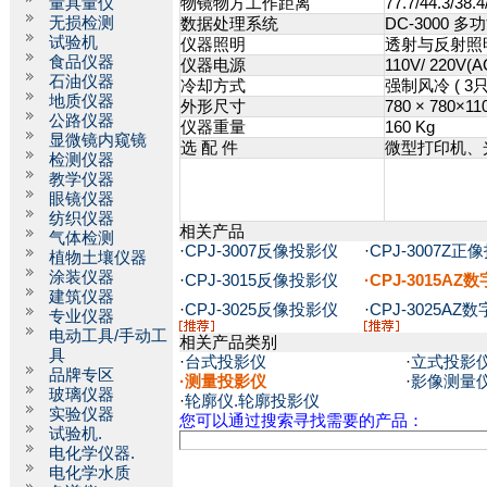
量具量仪
物镜物方工作距离
77.7/44.3/38.4
无损检测
数据处理系统
DC-3000
试验机
仪器照明
透射与反射照明
食品仪器
仪器电源
110V/ 220V(
石油仪器
冷却方式
强制风冷 ( 3
地质仪器
外形尺寸
780 × 780×1
公路仪器
仪器重量
160 Kg
显微镜内窥镜
选 配 件
微型打印机、
检测仪器
教学仪器
眼镜仪器
纺织仪器
相关产品
气体检测
·
CPJ-3007反像投影仪
·
CPJ-3007Z正
植物土壤仪器
涂装仪器
·
CPJ-3015反像投影仪
·CPJ-3015A
建筑仪器
·
CPJ-3025反像投影仪
·
CPJ-3025A
专业仪器
电动工具/手动工
相关产品类别
具
·
台式投影仪
·
立式投影
品牌专区
·
测量投影仪
·
影像测量
玻璃仪器
·
轮廓仪.轮廓投影仪
实验仪器
您可以通过搜索寻找需要的产品：
试验机.
电化学仪器.
电化学水质