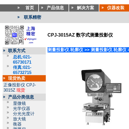
首页
产品信息
解决方案
仪器改装
联系精密
CPJ-3015AZ 数字式测量投影仪
测量投影仪.轮廓仪
>>
测量投影仪.轮廓仪
联系方式
总机:021-
65730171
传真:021-
65732715
现货热卖
正像投影仪
CPJ-
3015Z
现货
产品分类信息
显微镜
光学仪器
分光光度计
放大镜
衡器