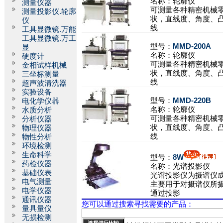
名称：
轮廓仪
测量仪器
可测量各种精密机械
测量投影仪.轮廓
状，直线度、角度、
仪
线
工具显微镜.万能
工具显微镜.万工
型号：
MMD-200A
显
名称：
轮廓仪
硬度计
可测量各种精密机械
金相试样机械
状，直线度、角度、
三坐标测量
线
超声波清洗器
实验设备
型号：
MMD-220B
电化学仪器
名称：
轮廓仪
水质分析
可测量各种精密机械
分析仪器
状，直线度、角度、
物理仪器
线
物性分析
环境检测
生命科学
型号：
8W
药检仪器
名称：
光谱投影仪
基础仪表
光谱投影仪为摄谱仪
电气测量
主要用于对摄谱仪所
电学仪器
通过投影
通讯仪器
您可以通过搜索寻找需要的产品：
量具量仪
无损检测