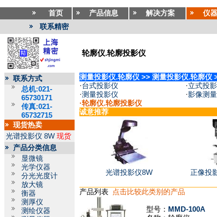
首页
产品信息
解决方案
仪
联系精密
轮廓仪.轮廓投影仪
测量投影仪.轮廓仪
>>
测量投影仪.轮廓仪
联系方式
·
台式投影仪
·
立式投影
总机:021-
·
测量投影仪
·
影像测量
65730171
·
轮廓仪.轮廓投影仪
传真:021-
诚意推荐
65732715
现货热卖
光谱投影仪
8W
现货
产品分类信息
显微镜
光学仪器
光谱投影仪8W
正像投影仪
分光光度计
放大镜
产品列表
点击比较此类别的产品
衡器
测厚仪
型号：
MMD-100A
测绘仪器