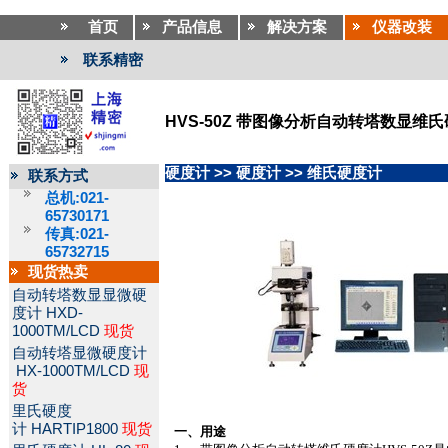
首页
产品信息
解决方案
仪器改装
联系精密
HVS-50Z 带图像分析自动转塔数显维
硬度计
>>
硬度计
>>
维氏硬度计
联系方式
总机:021-
65730171
传真:021-
65732715
现货热卖
自动转塔数显显微硬
度计
HXD-
1000TM/LCD
现货
自动转塔显微硬度计
HX-1000TM/LCD
现
货
里氏硬度
计
HARTIP1800
现货
一、用途