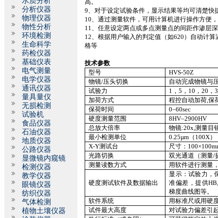
水质分析
高。
分析仪器
9
、对于设定试验条件，显示结果等均可清楚快
物理仪器
10
、通过测量软件，可用计算机进行操作方便
物性分析
11
、任意设定两点或多点测量点的间距作渗层
环境检测
12
、根据用户输入的判定值（如
620
）自动计算
生命科学
格等
药检仪器
基础仪表
技术参数
电气测量
型号
HVS-50Z
电学仪器
物镜
/
压头切换
自动完成物镜与
通讯仪器
试验力
1
，
5
，
10
，
20
，
量具量仪
加荷方式
程控自动加荷
,
保
无损检测
保荷时间
0–60sec
试验机
硬度测量范围
8HV–2900HV
食品仪器
总放大倍率
物镜
:20x,
测量目
石油仪器
最小检测单位
0.25µm
（
100X
）
地质仪器
X-Y
测试台
尺寸：
100
×
100m
公路仪器
光路切换
双光通道（测量
/
显微镜内窥镜
测量读数方式
用软件进行测量
检测仪器
显示：试验力，
教学仪器
硬度测试软件及数据输出
准偏差，提供
HB
眼镜仪器
梯度曲线图等。
纺织仪器
软件系统
用标准尺或用硬
气体检测
试件最大高度
对试验力偏差引
植物土壤仪器