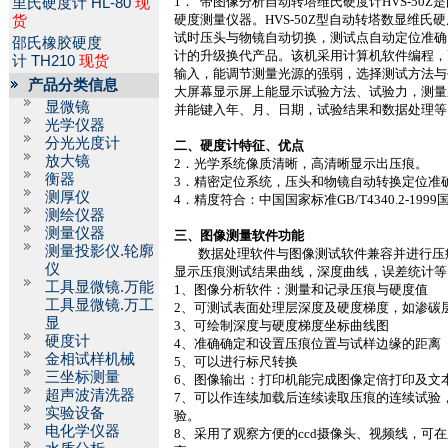
1
．
带图像分析自动转塔维氏硬度计
HVS-50Z
是
里氏硬度计
HL-80
现
硬度测量仪器。
HVS-50Z
型自动转塔数显维氏硬
货
试时压头与物镜自动切换，测试点自动定位准确
邵氏橡胶硬度
计的升级换代产品。该机采用计算机软件编程，
计
TH210
现货
输入，能调节测量光源的强弱，选择测试方法与
产品分类信息
大屏幕显示屏上能显示试验方法、试验力，测量
显微镜
并能键入年、月、日期，试验结果和数据处理等
光学仪器
分光光度计
二、硬度计特征、优点
放大镜
2
．光学系统像质清晰，高清晰显示出压痕。
衡器
3
．精密定位系统，压头和物镜自动转换定位准
测厚仪
4
．精度符合：中国国家标准
GB/T4340.2-1999
测绘仪器
测量仪器
三、图像测量软件功能
测量投影仪.轮廓
数据处理软件与图像测试软件兼容并进行压
仪
显示压痕测试结果曲线，深度曲线，误差统计等
工具显微镜.万能
1
、图像分析软件：测量和记录压痕与硬度值
工具显微镜.万工
2
、可测试表面处理层深度及硬度梯度，如渗碳
显
3
、可绘制深度与硬度梯度坐标曲线图
硬度计
4
、准确确定和设置压痕位置与试样边缘的距离
金相试样机械
5
、可以进行标尺转换
三坐标测量
6
、图像输出：打印机能完成图像定倍打印及文
超声波清洗器
7
、可以作连续加载后连续读取压痕的连续试验
实验设备
验。
电化学仪器
8
、采用了观察方便的
ccd
摄像头、视频线，可在