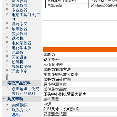
涂装仪器
执行标准（或参照）
可获得指定放大
建筑仪器
电源
/
光源
Windows2000
软
专业仪器
电动工具/手动工
具
品牌专区
玻璃仪器
实验仪器
试验机.
电化学仪器.
电化学水质
色谱仪
试验力
灭菌设备
硬度符号
粉碎机
示值允许差
气体检测仪
试验力施加方法
元素测定
测量显微镜放大倍率
试验力保荷时间
索取产品资料
最小检测单位
点击这里，免费
试件最大高度
索取产品资料
压头中心到机壁最大距离
购买帮助
主机重量
电源
如何购买
外型尺寸（长×宽×高
联系方式：
硬度测量范围
总机：