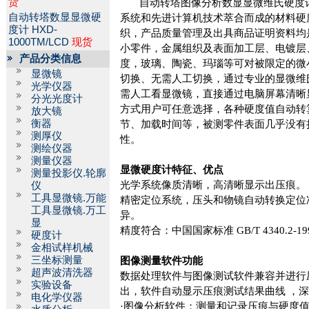
货
自动转塔图像分析数显显微维氏硬度
自动转塔数显显微硬
系统和先进计算机技术萃合而成的材料硬
度计
HXD-
织，产品质量管理及出具商品证明资料均
1000TM/LCD
现货
小零件，金属组织及表面加工层、电镀层
产品分类信息
度，玻璃、陶瓷、玛瑙等可对被限定的微
显微镜
切换、无需人工切换，通过专业的显微维
光学仪器
需人工看显微镜，直接通过电脑屏幕清晰
分光光度计
方式用户可任意选择，各种硬度值自动转
放大镜
衡器
节、加载时间等，被测零件表面几乎没有
测厚仪
性。
测绘仪器
测量仪器
显微硬度计特征、优点
测量投影仪.轮廓
光学系统像质清晰，高清晰显示出压痕。
仪
工具显微镜.万能
精密定位系统，压头和物镜自动转换定位
工具显微镜.万工
异。
显
精度符合：中国国家标准
GB/T 4340.2-19
硬度计
金相试样机械
三坐标测量
图像测量软件功能
超声波清洗器
数据处理软件与图像测试软件兼容并进行
实验设备
出，软件自动显示压痕测试结果曲线 ，
电化学仪器
·
图像分析软件：测量和记录压痕与硬度