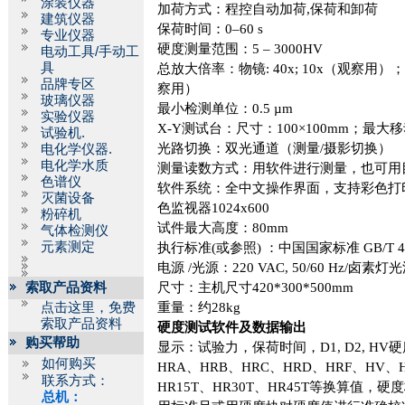
涂装仪器
加荷方式：程控自动加荷
,
保荷和卸荷
建筑仪器
保荷时间：
0
–
60 s
专业仪器
硬度测量范围：
5
–
3000HV
电动工具/手动工
具
总放大倍率：物镜
: 40x; 10x
（观察用）
品牌专区
察用）
玻璃仪器
最小检测单位：
0.5 µm
实验仪器
X-Y
测试台：尺寸：
100
×
100mm
；最大移
试验机.
光路切换：双光通道（测量
/
摄影切换）
电化学仪器.
电化学水质
测量读数方式：用软件进行测量，也可用
色谱仪
软件系统：全中文操作界面，支持彩色打
灭菌设备
色监视器
1024x600
粉碎机
试件最大高度：
80mm
气体检测仪
元素测定
执行标准
(
或参照
)
：中国国家标准
GB/T 4
电源
/
光源：
220 VAC, 50/60 Hz/
卤素灯光
索取产品资料
尺寸：主机尺寸
420*300*500mm
点击这里，免费
重量：约
28kg
索取产品资料
硬度测试软件及数据输出
购买帮助
显示：试验力，保荷时间，
D1, D2, HV
硬
如何购买
HRA
、
HRB
、
HRC
、
HRD
、
HRF
、
HV
、
联系方式：
HR15T
、
HR30T
、
HR45T
等换算值，硬度
总机：