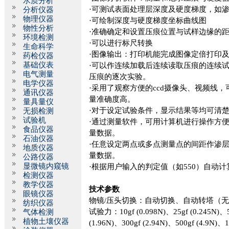
水质分析
·
可测试表面处理层深度及硬度梯度，如
分析仪器
物理仪器
·
可绘制深度与硬度梯度坐标曲线图
物性分析
·
准确确定和设置压痕位置与试样边缘的
环境检测
·
可以进行标尺转换
生命科学
·
图像输出：打印机能完成图像定倍打印
药检仪器
基础仪表
·
可以作连续加载后连续读取压痕的连续
电气测量
压痕的逐次实验。
电学仪器
·
采用了观察方便的
ccd
摄像头、视频线，
通讯仪器
量准确度高。
量具量仪
·
对于设定试验条件，显示结果等均可清
无损检测
试验机
·
通过测量软件，可用计算机进行操作方
食品仪器
量数据。
石油仪器
·
任意设定两点或多点测量点的间距作渗
地质仪器
量数据。
公路仪器
显微镜内窥镜
·
根据用户输入的判定值（如
550
）自动计
检测仪器
教学仪器
技术参数
眼镜仪器
物镜
/
压头切换：自动切换、自动转塔（
纺织仪器
试验力：
10gf (0.098N)
、
25gf (0.245N)
、
气体检测
植物土壤仪器
(1.96N)
、
300gf (2.94N)
、
500gf (4.9N)
、
1