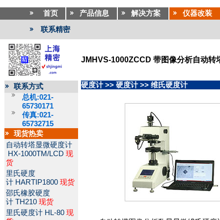
首页
产品信息
解决方案
仪器改装
联系精密
JMHVS-1000ZCCD 带图像分析自
硬度计
>>
硬度计
>>
维氏硬度计
联系方式
总机:021-
65730171
传真:021-
65732715
现货热卖
自动转塔显微硬度计
HX-1000TM/LCD
现
货
里氏硬度
计
HARTIP1800
现货
邵氏橡胶硬度
计
TH210
现货
里氏硬度计
HL-80
现