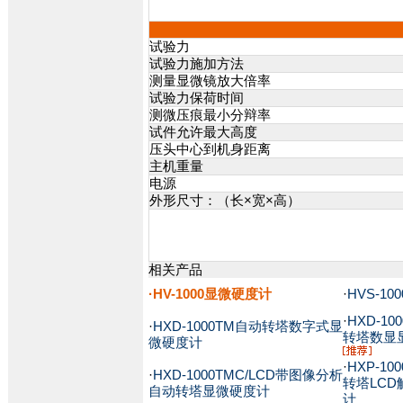
试验力
试验力施加方法
测量显微镜放大倍率
试验力保荷时间
测微压痕最小分辩率
试件允许最大高度
压头中心到机身距离
主机重量
电源
外形尺寸：（长×宽×高）
相关产品
·HV-1000显微硬度计
·
HVS-1
·
HXD-10
·
HXD-1000TM自动转塔数字式显
转塔数显
微硬度计
·
HXP-10
·
HXD-1000TMC/LCD带图像分析
转塔LC
自动转塔显微硬度计
计