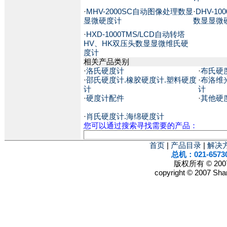
·
MHV-2000SC自动图像处理数显
·
DHV-1
显微硬度计
数显显微
·
HXD-1000TMS/LCD自动转塔
HV、HK双压头数显显微维氏硬
度计
相关产品类别
·
洛氏硬度计
·
布氏硬
·
邵氏硬度计.橡胶硬度计.塑料硬度
·
布洛维
计
计
·
硬度计配件
·
其他硬
·
肖氏硬度计.海绵硬度计
您可以通过搜索寻找需要的产品：
首页
|
产品目录
|
解决
总机：021-6573
版权所有 © 2
copyright © 2007 Shan