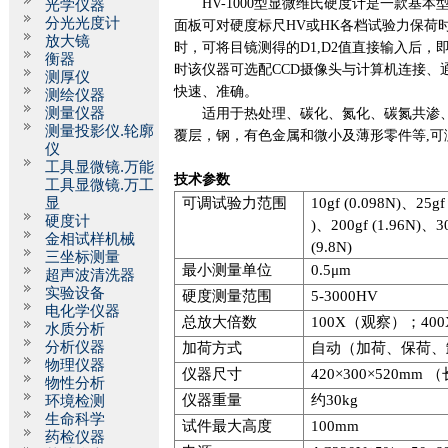
HV-1000
型显微维氏硬度计是一款基本
光学仪器
分光光度计
面板可对硬度标尺
HV
或
HK
各档试验力保荷
放大镜
时，可将目镜测得的
D1,D2
值直接输入后，
衡器
时该仪器可选配
CCD
摄像头与计算机连接、
测厚仪
快速、准确。
测绘仪器
测量仪器
适用于热处理、碳化、氮化、碳氮共渗
测量投影仪.轮廓
覆层，钢，有色金属和微小及薄形零件等
,
可
仪
工具显微镜.万能
技术参数
工具显微镜.万工
显
可调试验力范围
10gf (0.098N)
、
25gf
硬度计
)
、
200gf (1.96N)
、
3
金相试样机械
(9.8N)
三坐标测量
最小测量单位
0.5
μ
m
超声波清洗器
实验设备
硬度测量范围
5-3000HV
电化学仪器
总放大倍数
100X
（观察）；
400
水质分析
分析仪器
加荷方式
自动（加荷、保荷、
物理仪器
仪器尺寸
420
×
300
×
520mm
（
物性分析
仪器重量
约
30kg
环境检测
生命科学
试件最大高度
100mm
药检仪器