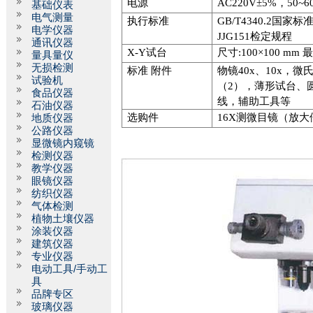
电源
AC220V
±
5%
，
50~6
基础仪表
电气测量
执行标准
GB/T4340.2
国家标
电学仪器
JJG151
检定规程
通讯仪器
X-Y
试台
尺寸
:100
×
100 mm
量具量仪
无损检测
标准 附件
物镜
40x
、
10x
，微
试验机
（
2
），薄形试台、
食品仪器
线，辅助工具等
石油仪器
选购件
16X
测微目镜（放大
地质仪器
公路仪器
显微镜内窥镜
检测仪器
教学仪器
眼镜仪器
纺织仪器
气体检测
植物土壤仪器
涂装仪器
建筑仪器
专业仪器
电动工具/手动工
具
品牌专区
玻璃仪器